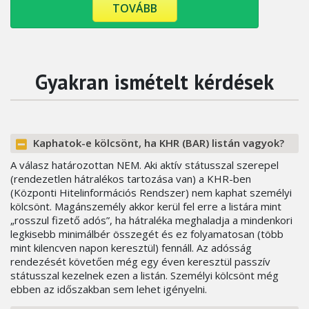
TOVÁBB
Gyakran ismételt kérdések
Kaphatok-e kölcsönt, ha KHR (BAR) listán vagyok?
A válasz határozottan NEM. Aki aktív státusszal szerepel
(rendezetlen hátralékos tartozása van) a KHR-ben
(Központi Hitelinformációs Rendszer) nem kaphat személyi
kölcsönt. Magánszemély akkor kerül fel erre a listára mint
„rosszul fizető adós”, ha hátraléka meghaladja a mindenkori
legkisebb minimálbér összegét és ez folyamatosan (több
mint kilencven napon keresztül) fennáll. Az adósság
rendezését követően még egy éven keresztül passzív
státusszal kezelnek ezen a listán. Személyi kölcsönt még
ebben az időszakban sem lehet igényelni.