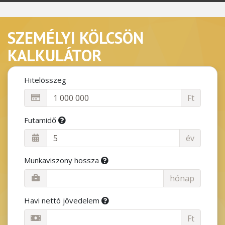
SZEMÉLYI KÖLCSÖN
KALKULÁTOR
Hitelösszeg
Ft
Futamidő
év
Munkaviszony hossza
hónap
Havi nettó jövedelem
Ft