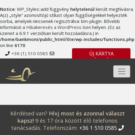
Notice
: WP_Styles::add függvény
helytelenül
került meghívásra.
A(z) „style” azonosítójú stílust olyan függőségekkel helyezték
sorba, amelyek nincsenek regisztrálva: bm-plugin. Bővebb
információ a
Hibakeresés a WordPress-ben
helyen. (Ez az
üzenet a 6.9.1 verzióban került hozzáadásra.) in
/home/bankmoni/public_html/lite/wp-includes/functions.php
on line
6170
+36 (1) 510 0585
ÚJ KÁRTYA
IGÉNYLÉSE
info@forensis.hu
MENÜ
BEJELENTKEZÉS
Kérdésed van?
Hívj most és azonnal választ
kapsz!
9 és 17 óra között élő telefonos
tanácsadás. Telefonszám:
+36 1 510 0585