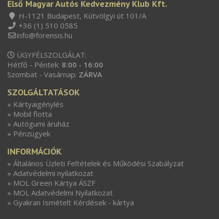
Első Magyar Autós Kedvezmény Klub Kft.
H-1121 Budapest, Kútvölgyi út 101/A
+36 (1) 510 0585
info@forensis.hu
ÜGYFÉLSZOLGÁLAT:
Hétfő - Péntek:
8:00 - 16:00
Szombat - Vasárnap:
ZÁRVA
SZOLGÁLTATÁSOK
» Kártyaigénylés
» Mobil flotta
» Autógumi áruház
» Pénzügyek
INFORMÁCIÓK
» Általános Üzleti Feltételek és Működési Szabályzat
» Adatvédelmi nyilatkozat
» MOL Green Kártya ÁSZF
» MOL Adatvédelmi Nyilatkozat
» Gyakran Ismételt Kérdések - kártya