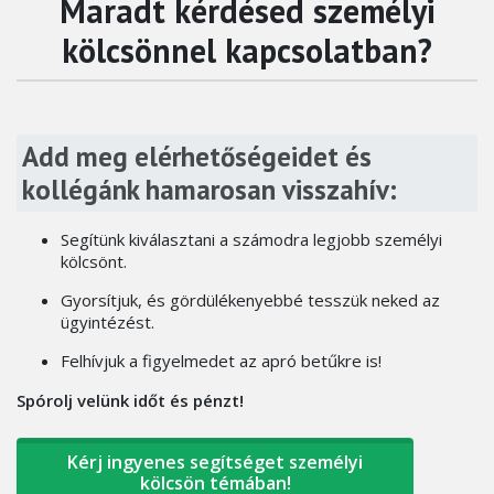
Maradt kérdésed személyi
kölcsönnel kapcsolatban?
Add meg elérhetőségeidet és
kollégánk hamarosan visszahív:
Segítünk kiválasztani a számodra legjobb személyi
kölcsönt.
Gyorsítjuk, és gördülékenyebbé tesszük neked az
ügyintézést.
Felhívjuk a figyelmedet az apró betűkre is!
Spórolj velünk időt és pénzt!
Kérj ingyenes segítséget személyi
kölcsön témában!