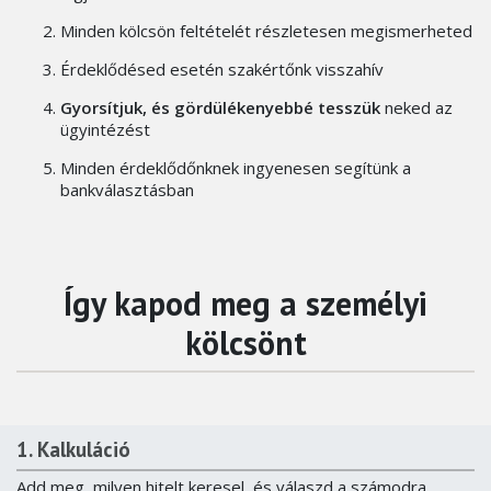
Minden kölcsön feltételét részletesen megismerheted
Érdeklődésed esetén szakértőnk visszahív
Gyorsítjuk, és gördülékenyebbé tesszük
neked az
ügyintézést
Minden érdeklődőnknek ingyenesen segítünk a
bankválasztásban
Így kapod meg a személyi
kölcsönt
1. Kalkuláció
Add meg, milyen hitelt keresel, és válaszd a számodra